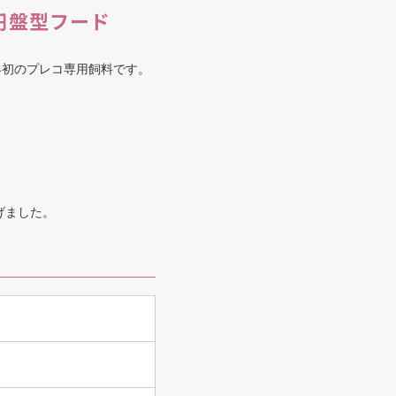
円盤型フード
界初のプレコ専用飼料です。
。
げました。