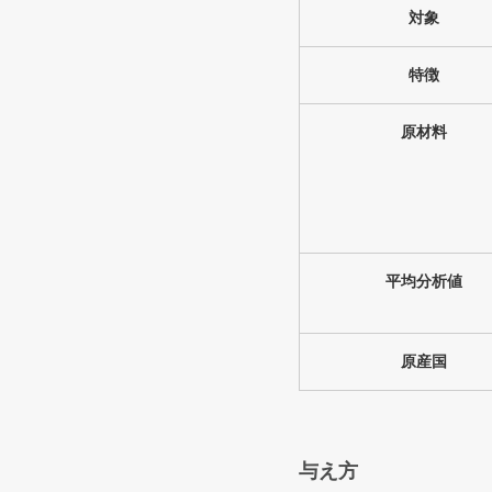
対象
特徴
原材料
平均分析値
原産国
与え方