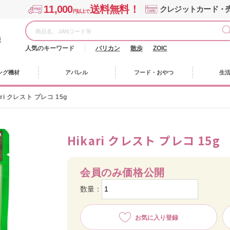
11,000
送料無料！
クレジットカード・
円以上で
様
人気のキーワード
バリカン
散歩
ZOIC
ング機材
アパレル
フード・おやつ
生
ari クレスト プレコ 15g
Hikari クレスト プレコ 15g
会員のみ価格公開
数量：
お気に入り登録