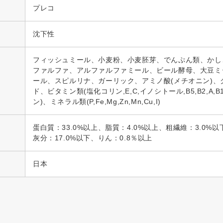
プレコ
沈下性
フィッシュミール、小麦粉、小麦胚芽、でんぷん類、かし
ファルファ、アルファルファミール、ビール酵母、大豆ミ
ール、スピルリナ、ガーリック、アミノ酸(メチオニン)、
ド、ビタミン類(塩化コリン,E,C,イノシトール,B5,B2,A,B1,
ン)、ミネラル類(P,Fe,Mg,Zn,Mn,Cu,I)
蛋白質：33.0%以上、脂質：4.0%以上、粗繊維：3.0%以
灰分：17.0%以下、りん：0.8％以上
日本