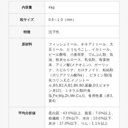
内容量
4kg
粒サイズ
0.6～1.0（mm）
特徴
沈下性
原材料
フィッシュミール、オキアミミール、大
豆ミール、とうもろこし、イカミール、
ビール酵母、小麦胚芽、でんぷん類、魚
油、粉末セルロース、乳化剤、海藻粉
末、アミノ酸(メチオニン)、ガーリッ
ク、スピルリナ、カロチノイド、粘結剤
（ポリアクリル酸Na）、ビタミン類(塩
化コリン,E,C,イノシトー
ル,B5,B2,A,B1,B6,B3,葉酸,D3,ビオチ
ン,B12)、ミネラル類(P,食
塩,Fe,Mg,Zn,Mn,Cu,I)、食用色素（赤3,
黄4)
平均分析値
蛋白質：43.0%以上、脂質：7.0%以上、
粗繊維：7.0%以下、水分：10.0%以下、
灰分：17.0%以下、りん：1.1％以上