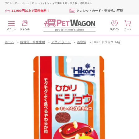
プロトリマー・ペットサロン・ペットショップ様向け 卸・仕入れ・通販サイト
11,000円以上で送料無料！
クレジットカード・売掛払い可能
メニュー
ジャンル
ログイン
カート
ホーム
観賞魚・水生生物
アクア フード
淡水魚
Hikari ドジョウ 14g