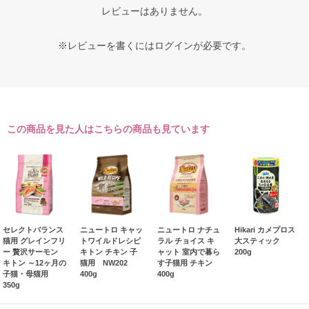
レビューはありません。
※レビューを書くには
ログイン
が必要です。
この商品を見た人はこちらの商品も見ています
セレクトバランス
ニュートロ キャッ
ニュートロ ナチュ
Hikari カメプロス
猫用 グレインフリ
トワイルドレシピ
ラル チョイス キ
大スティック
ー 贅沢サーモン
キトン チキン 子
ャット 室内で暮ら
200g
キトン ～12ヶ月の
猫用 NW202
す子猫用 チキン
子猫・母猫用
400g
400g
350g