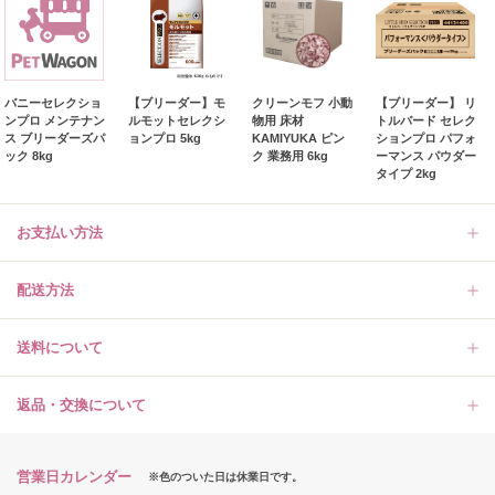
バニーセレクショ
【ブリーダー】モ
クリーンモフ 小動
【ブリーダー】 リ
ンプロ メンテナン
ルモットセレクシ
物用 床材
トルバード セレク
ス ブリーダーズパ
ョンプロ 5kg
KAMIYUKA ピン
ションプロ パフォ
ック 8kg
ク 業務用 6kg
ーマンス パウダー
タイプ 2kg
お支払い方法
配送方法
送料について
返品・交換について
営業日カレンダー
※色のついた日は休業日です。