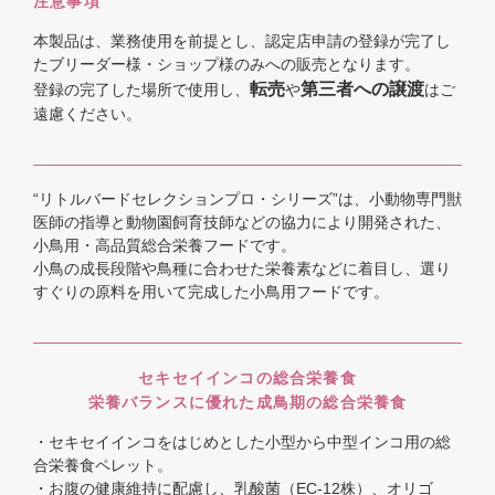
注意事項
本製品は、業務使用を前提とし、認定店申請の登録が完了し
たブリーダー様・ショップ様のみへの販売となります。
転売
第三者への譲渡
登録の完了した場所で使用し、
や
はご
遠慮ください。
“リトルバードセレクションプロ・シリーズ”は、小動物専門獣
医師の指導と動物園飼育技師などの協力により開発された、
小鳥用・高品質総合栄養フードです。
小鳥の成長段階や鳥種に合わせた栄養素などに着目し、選り
すぐりの原料を用いて完成した小鳥用フードです。
セキセイインコの総合栄養食
栄養バランスに優れた成鳥期の総合栄養食
・セキセイインコをはじめとした小型から中型インコ用の総
合栄養食ペレット。
・お腹の健康維持に配慮し、乳酸菌（EC-12株）、オリゴ