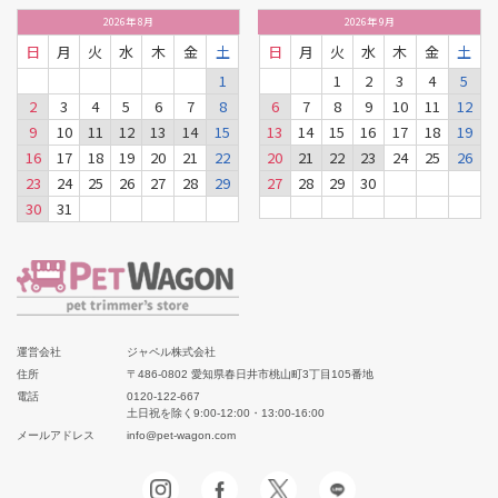
2026
年
8月
2026
年
9月
日
月
火
水
木
金
土
日
月
火
水
木
金
土
1
1
2
3
4
5
2
3
4
5
6
7
8
6
7
8
9
10
11
12
9
10
11
12
13
14
15
13
14
15
16
17
18
19
16
17
18
19
20
21
22
20
21
22
23
24
25
26
23
24
25
26
27
28
29
27
28
29
30
30
31
運営会社
ジャペル株式会社
住所
〒486-0802 愛知県春日井市桃山町3丁目105番地
電話
0120-122-667
土日祝を除く9:00-12:00・13:00-16:00
メールアドレス
info@pet-wagon.com