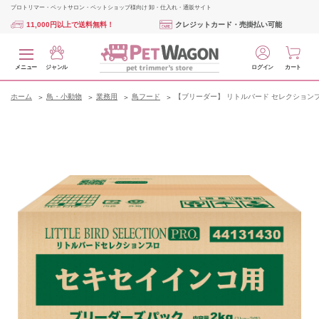
プロトリマー・ペットサロン・ペットショップ様向け 卸・仕入れ・通販サイト
11,000円以上で送料無料！
クレジットカード・売掛払い可能
メニュー
ジャンル
ログイン
カート
ホーム
鳥・小動物
業務用
鳥フード
【ブリーダー】 リトルバード セレクションプ