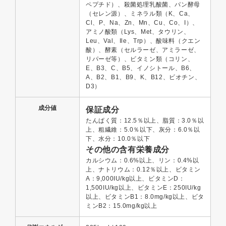
ペプチド）、殺菌処理乳酸菌、パン酵母
（セレン源）、ミネラル類（K、Ca、
Cl、P、Na、Zn、Mn、Cu、Co、I）、
アミノ酸類（Lys、Met、タウリン、
Leu、Val、Ile、Trp）、酸味料（クエン
酸）、酵素（セルラーゼ、アミラーゼ、
リパーゼ等）、ビタミン類（コリン、
E、B3、C、B5、イノシトール、B6、
A、B2、B1、B9、K、B12、ビオチン、
D3）
成分値
保証成分
たんぱく質：12.5％以上、脂質：3.0％以
上、粗繊維：5.0％以下、灰分：6.0％以
下、水分：10.0％以下
その他の含有栄養成分
カルシウム：0.6%以上、リン：0.4%以
上、ナトリウム：0.12％以上、ビタミン
A：9,000IU/kg以上、ビタミンD：
1,500IU/kg以上、ビタミンE：250IU/kg
以上、ビタミンB1：8.0mg/kg以上、ビタ
ミンB2：15.0mg/kg以上