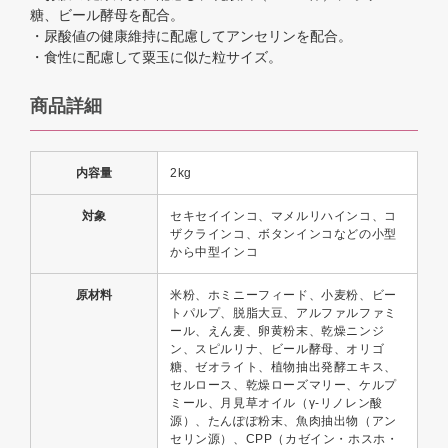
糖、ビール酵母を配合。
・尿酸値の健康維持に配慮してアンセリンを配合。
・食性に配慮して粟玉に似た粒サイズ。
商品詳細
内容量
2kg
対象
セキセイインコ、マメルリハインコ、コ
ザクラインコ、ボタンインコなどの小型
から中型インコ
原材料
米粉、ホミニーフィード、小麦粉、ビー
トパルプ、脱脂大豆、アルファルファミ
ール、えん麦、卵黄粉末、乾燥ニンジ
ン、スピルリナ、ビール酵母、オリゴ
糖、ゼオライト、植物抽出発酵エキス、
セルロース、乾燥ローズマリー、ケルプ
ミール、月見草オイル（γ-リノレン酸
源）、たんぽぽ粉末、魚肉抽出物（アン
セリン源）、CPP（カゼイン・ホスホ・