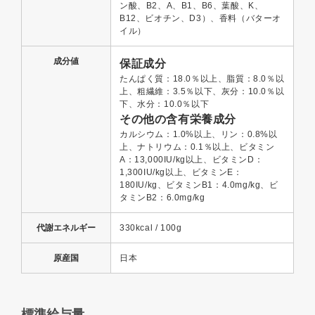
ン酸、B2、A、B1、B6、葉酸、K、
B12、ビオチン、D3）、香料（バターオ
イル）
成分値
保証成分
たんぱく質：18.0％以上、脂質：8.0％以
上、粗繊維：3.5％以下、灰分：10.0％以
下、水分：10.0％以下
その他の含有栄養成分
カルシウム：1.0%以上、リン：0.8%以
上、ナトリウム：0.1％以上、ビタミン
A：13,000IU/kg以上、ビタミンD：
1,300IU/kg以上、ビタミンE：
180IU/kg、ビタミンB
1
：4.0mg/kg、ビ
タミンB
2
：6.0mg/kg
代謝エネルギー
330kcal / 100g
原産国
日本
標準給与量