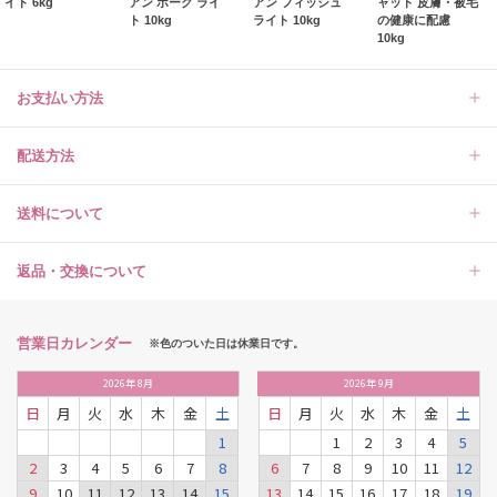
イト 6kg
アン ポーク ライ
アン フィッシュ
ャット 皮膚・被毛
ト 10kg
ライト 10kg
の健康に配慮
10kg
お支払い方法
配送方法
送料について
返品・交換について
営業日カレンダー
※色のついた日は休業日です。
2026
年
8月
2026
年
9月
日
月
火
水
木
金
土
日
月
火
水
木
金
土
1
1
2
3
4
5
2
3
4
5
6
7
8
6
7
8
9
10
11
12
9
10
11
12
13
14
15
13
14
15
16
17
18
19