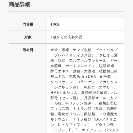
商品詳細
内容量
10kg
対象
7歳からの高齢犬用
原材料
米粉、米糠、ナマズ魚粉、ビートパルプ
（プレバイオティクス源）、タピオカ澱
粉、鶏脂、アルファルファミール、ビー
ル酵母、ポテトプロテイン、脱脂米糠、
酵母エキス、菜種・大豆油、植物抽出発
酵エキス、精製魚油（DHA・EPA源）、
グルコサミン、コラーゲン、アガリクス
（β-グルカン源）、乾燥ローズマリー、
HMBカルシウム、殺菌処理乳酸菌、パン
酵母（セレン源）、月見草オイル（リノ
ール酸、γ-リノレン酸源）、殺菌処理ビ
フィズス菌、ミネラル類（食塩、硫酸亜
鉛、塩化カリウム、硫酸銅、ヨウ素酸カ
ルシウム）、アミノ酸類（DL-メチオニ
ン、L-トリプトファン）、ビタミン類
（コリン、E、C、ナイアシン、パントテ