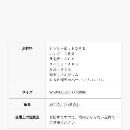
原材料
センサー部：ＨＤＰＥ
レンズ：ＡＢＳ
反射板：ＡＢＳ
スイッチ：ＡＢＳ
台座：ＡＢＳ
磁石：ネオジウム
ＵＳＢ端子カバー、シリコンゴム
サイズ
W68×D112×H74(mm)
重量
約110g（台座含む）
使用上の注意点
非防水ですので、雨のかからない屋内で
ご使用ください