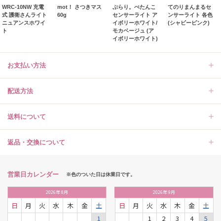
WRC-10NW 充電
mot！ さつきマス
ぷらり。ぺたんこ
てのりまんまるセ
式 護衛さんライト
60g
センサーライト ア
ンサーライト 各色
ニュアンスホワイ
イボリーホワイト/
(シャビーピンク)
ト
モカベージュ (ア
イボリーホワイト)
お支払い方法
配送方法
送料について
返品・交換について
営業日カレンダー
※色のついた日は休業日です。
2026
年
8月
2026
年
9月
日
月
火
水
木
金
土
日
月
火
水
木
金
土
1
1
2
3
4
5