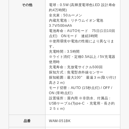
その他
電球：0.5W (高輝度電球色LED 設計寿命
約4万時間)
全光束：50ルーメン
内蔵充電池：リチウムイオン電池
3.7V/500mAh
電池寿命：AUTOモード 75日(1日10回
点灯) ONモード 連続3時間
※使用環境や電池の性能により異なりま
す。
充電時間：3.5時間
※ライト消灯・定格0.5A以上 / 5V充電器
使用時
充電寿命：充放電サイクル500回
探知方式：焦電型赤外線センサー
探知範囲：最大100° 最遠３ｍ(取り付け
高さ２ｍ)
モード切替：AUTO (15秒点灯) / OFF /
ON (常時点灯)
設置場所：屋内用 ※非防水、付属品：
USBケーブル(Type-C ・充電用・長さ約
２５ｃｍ)
品番
WAM-051BK