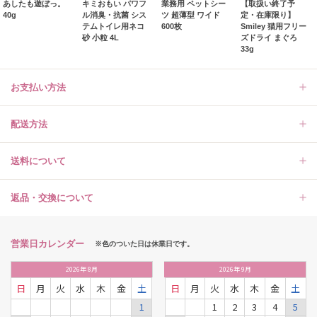
あしたも遊ぼっ。
キミおもい パワフ
業務用 ペットシー
【取扱い終了予
40g
ル消臭・抗菌 シス
ツ 超薄型 ワイド
定・在庫限り】
テムトイレ用ネコ
600枚
Smiley 猫用フリー
砂 小粒 4L
ズドライ まぐろ
33g
お支払い方法
配送方法
送料について
返品・交換について
営業日カレンダー
※色のついた日は休業日です。
2026
年
8月
2026
年
9月
日
月
火
水
木
金
土
日
月
火
水
木
金
土
1
1
2
3
4
5