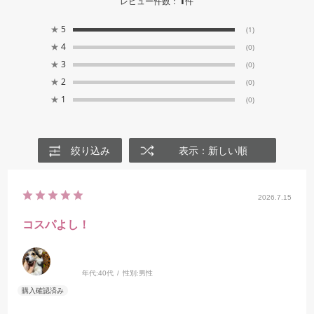
1
レビュー件数：
件
★
5
(1)
★
4
(0)
★
3
(0)
★
2
(0)
★
1
(0)
絞り込み
表示：新しい順
2026.7.15
コスパよし！
年代:
40代
性別:
男性