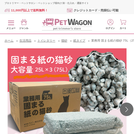
プロトリマー・ペットサロン・ペットショップ様向け 卸・仕入れ・通販サイト
11,000円以上で送料無料！
クレジットカード・売掛払い可能
メニュー
ジャンル
ログイン
カート
ホーム
生活用品
トイレタリー
猫砂
紙タイプ
業務用 固まる紙の猫砂 75L（25