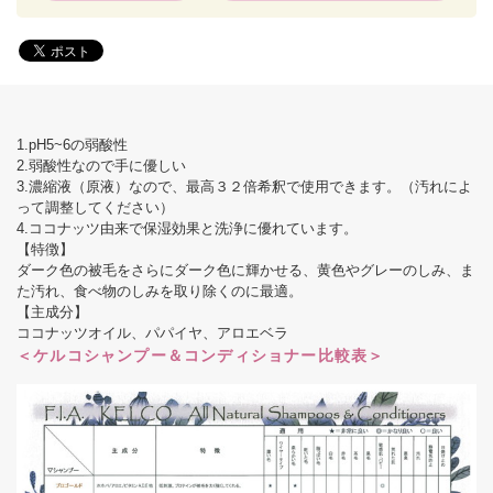
1.pH5~6の弱酸性
2.弱酸性なので手に優しい
3.濃縮液（原液）なので、最高３２倍希釈で使用できます。（汚れによ
って調整してください）
4.ココナッツ由来で保湿効果と洗浄に優れています。
【特徴】
ダーク色の被毛をさらにダーク色に輝かせる、黄色やグレーのしみ、ま
た汚れ、食べ物のしみを取り除くのに最適。
【主成分】
ココナッツオイル、パパイヤ、アロエベラ
＜ケルコシャンプー＆コンディショナー比較表＞