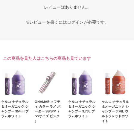
レビューはありません。
※レビューを書くには
ログイン
が必要です。
この商品を見た人はこちらの商品も見ています
ケルコ ナチュラル
ONAMAE ソフテ
ケルコ ナチュラル
ケルコ ナチュラル
＆オーガニック シ
ィ カラー ラメ ボ
＆オーガニック シ
＆オーガニック シ
ャンプー 354ml プ
ーダー SS/S/M（
ャンプー 3.78L プ
ャンプー 3.78L ウ
ラムホワイト
SSサイズ ピンク
ラムホワイト
ルトラレッドホワ
）
イト