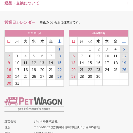
返品・交換について
営業日カレンダー
※色のついた日は休業日です。
2026
年
8月
2026
年
9月
日
月
火
水
木
金
土
日
月
火
水
木
金
土
1
1
2
3
4
5
2
3
4
5
6
7
8
6
7
8
9
10
11
12
9
10
11
12
13
14
15
13
14
15
16
17
18
19
16
17
18
19
20
21
22
20
21
22
23
24
25
26
23
24
25
26
27
28
29
27
28
29
30
30
31
運営会社
ジャペル株式会社
住所
〒486-0802 愛知県春日井市桃山町3丁目105番地