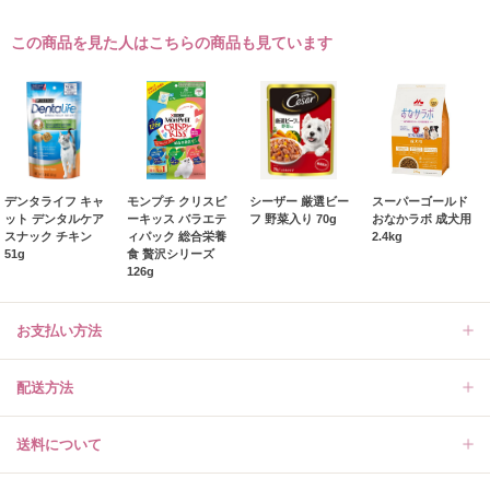
この商品を見た人はこちらの商品も見ています
デンタライフ キャ
モンプチ クリスピ
シーザー 厳選ビー
スーパーゴールド
ット デンタルケア
ーキッス バラエテ
フ 野菜入り 70g
おなかラボ 成犬用
スナック チキン
ィパック 総合栄養
2.4kg
51g
食 贅沢シリーズ
126g
お支払い方法
配送方法
送料について