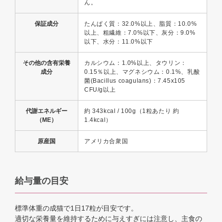
ん。
保証成分
たんぱく質：32.0%以上、脂質：10.0%
以上、粗繊維：7.0%以下、灰分：9.0%
以下、水分：11.0%以下
その他の含有栄養
カルシウム：1.0%以上、タウリン：
成分
0.15％以上、マグネシウム：0.1%、乳酸
菌(Bacillus coagulans)：7.45x10
5
CFU/g以上
代謝エネルギー
約 343kcal / 100g（1粒あたり 約
（ME）
1.4kcal）
原産国
アメリカ合衆国
給与量の目安
標準体重の成猫で1日17粒が目安です。
適切な栄養量を維持するために与えすぎには注意し、主食の