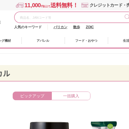
11,000
送料無料！
クレジットカード・
円以上で
様
人気のキーワード
バリカン
散歩
ZOIC
ング機材
アパレル
フード・おやつ
生
カル
ピックアップ
一括購入