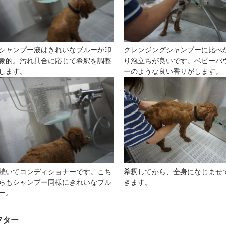
シャンプー液はきれいなブルーが印
クレンジングシャンプーに比べ
象的。汚れ具合に応じて希釈を調整
り泡立ちが良いです。ベビーパ
します。
ーのような良い香りがします。
続いてコンディショナーです。こち
希釈してから、全身になじませ
らもシャンプー同様にきれいなブル
きます。
ー。
フター