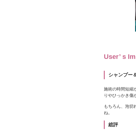
User’ s I
シャンプー
施術の時間短縮
りやひっかき傷
もちろん、泡切
ね。
総評