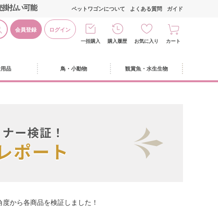
売掛払い可能
ペットワゴンについて
よくある質問
ガイド
会員登録
ログイン
一括購入
購入履歴
お気に入り
カート
活用品
鳥・小動物
観賞魚・水生生物
角度から各商品を検証しました！