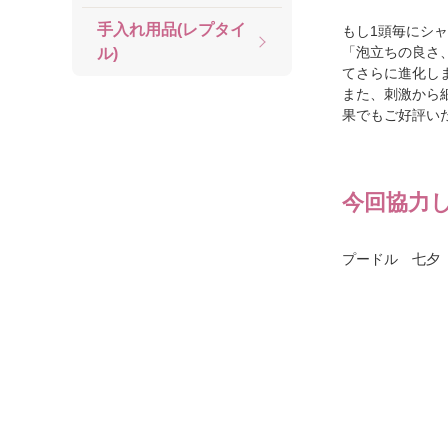
手入れ用品(レプタイ
もし1頭毎にシ
「泡立ちの良さ
ル)
てさらに進化し
また、刺激から
果でもご好評い
今回協力
プードル 七夕