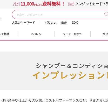
11,000
送料無料！
クレジットカード・
円以上で
様
人気のキーワード
バリカン
散歩
ZOIC
ング機材
アパレル
フード・おやつ
生
、使い勝手や仕上がりの状態、コストパフォーマンスなど、さまざまな