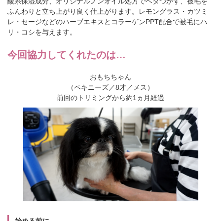
酸系保湿成分、オリジナルノンオイル処方でベタつかず、被毛を
ふんわりと立ち上がり良く仕上がります。レモングラス・カツミ
レ・セージなどのハーブエキスとコラーゲンPPT配合で被毛にハ
リ・コシを与えます。
今回協力してくれたのは…
おもちちゃん
（ペキニーズ／8才／メス）
前回のトリミングから約1ヵ月経過