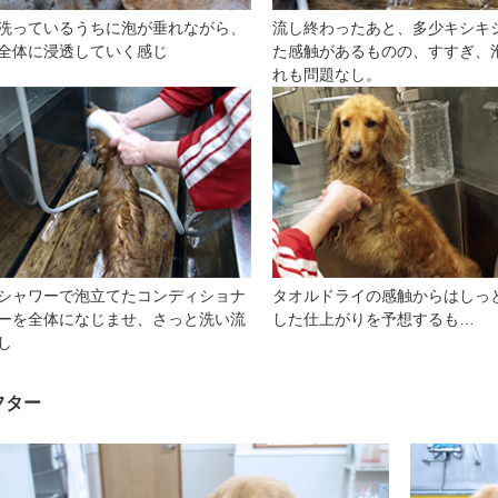
洗っているうちに泡が垂れながら、
流し終わったあと、多少キシキ
全体に浸透していく感じ
た感触があるものの、すすぎ、
れも問題なし。
シャワーで泡立てたコンディショナ
タオルドライの感触からはしっ
ーを全体になじませ、さっと洗い流
した仕上がりを予想するも…
し
フター