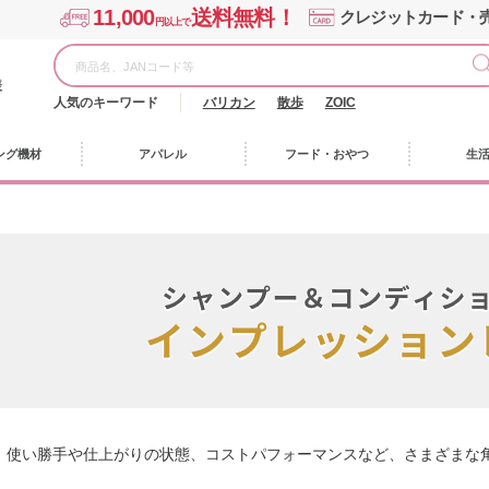
11,000
送料無料！
クレジットカード・
円以上で
様
人気のキーワード
バリカン
散歩
ZOIC
ング機材
アパレル
フード・おやつ
生
、使い勝手や仕上がりの状態、コストパフォーマンスなど、さまざまな