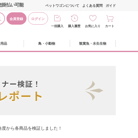
売掛払い可能
ペットワゴンについて
よくある質問
ガイド
会員登録
ログイン
一括購入
購入履歴
お気に入り
カート
活用品
鳥・小動物
観賞魚・水生生物
角度から各商品を検証しました！