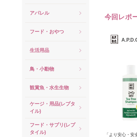
アパレル
今回レポ
フード・おやつ
A.P.D.
生活用品
鳥・小動物
観賞魚・水生生物
ケージ・用品(レプタ
イル)
フード・サプリ(レプ
タイル)
「より安心・安