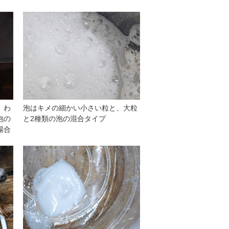
。わ
泡はキメの細かい小さい粒と、大粒
泡の
と2種類の泡の混合タイプ
場合