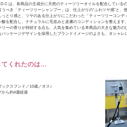
P.D.C.は、各商品の主成分に天然のティーツリーオイルを配合してい
言うべき「ティーツリーシャンプー」は、仕上がりの“ふわツヤ感”と、
しっとり感と、ツヤのある仕上がりにこだわった「ティーツリーコンデ
ン酸を配合し、ナチュラルに毛並みと皮膚のコンディションを整えます
ツリーの香りが持続する点も、人気を集めている本商品の大きな魅力の
なパッケージデザインを採用したブランドイメージのよさも、オシャレ
してくれたのは…
ダックスフンド／10歳／オス）
グから約4週経過