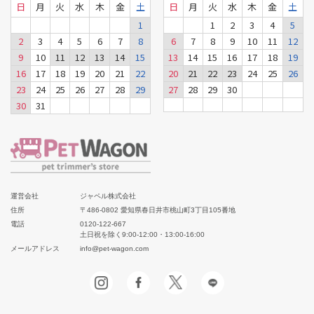
日
月
火
水
木
金
土
日
月
火
水
木
金
土
1
1
2
3
4
5
2
3
4
5
6
7
8
6
7
8
9
10
11
12
9
10
11
12
13
14
15
13
14
15
16
17
18
19
16
17
18
19
20
21
22
20
21
22
23
24
25
26
23
24
25
26
27
28
29
27
28
29
30
30
31
運営会社
ジャペル株式会社
住所
〒486-0802 愛知県春日井市桃山町3丁目105番地
電話
0120-122-667
土日祝を除く9:00-12:00・13:00-16:00
メールアドレス
info@pet-wagon.com