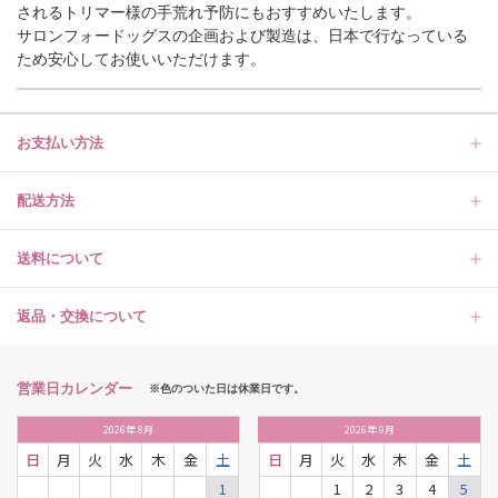
されるトリマー様の手荒れ予防にもおすすめいたします。
サロンフォードッグスの企画および製造は、日本で行なっている
ため安心してお使いいただけます。
お支払い方法
配送方法
送料について
返品・交換について
営業日カレンダー
※色のついた日は休業日です。
2026
年
8月
2026
年
9月
日
月
火
水
木
金
土
日
月
火
水
木
金
土
1
1
2
3
4
5