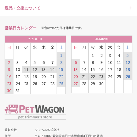
返品・交換について
営業日カレンダー
※色のついた日は休業日です。
2026
年
8月
2026
年
9月
日
月
火
水
木
金
土
日
月
火
水
木
金
土
1
1
2
3
4
5
2
3
4
5
6
7
8
6
7
8
9
10
11
12
9
10
11
12
13
14
15
13
14
15
16
17
18
19
16
17
18
19
20
21
22
20
21
22
23
24
25
26
23
24
25
26
27
28
29
27
28
29
30
30
31
運営会社
ジャペル株式会社
住所
〒486-0802 愛知県春日井市桃山町3丁目105番地