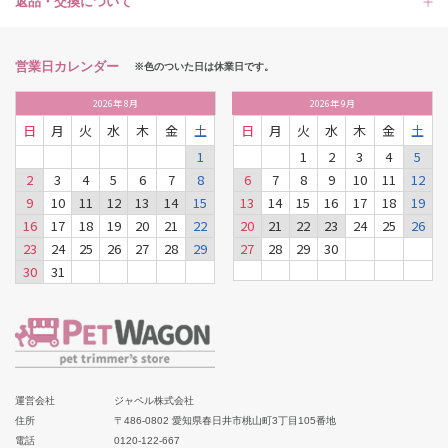
返品・交換について
営業日カレンダー
※色のついた日は休業日です。
2026
年
8月
2026
年
9月
日
月
火
水
木
金
土
日
月
火
水
木
金
土
1
1
2
3
4
5
2
3
4
5
6
7
8
6
7
8
9
10
11
12
9
10
11
12
13
14
15
13
14
15
16
17
18
19
16
17
18
19
20
21
22
20
21
22
23
24
25
26
23
24
25
26
27
28
29
27
28
29
30
30
31
運営会社
ジャペル株式会社
住所
〒486-0802 愛知県春日井市桃山町3丁目105番地
電話
0120-122-667