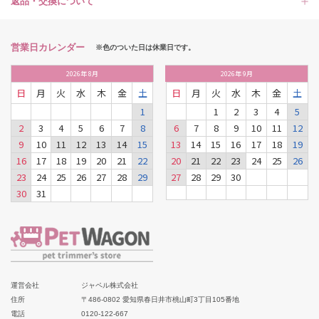
返品・交換について
営業日カレンダー
※色のついた日は休業日です。
2026
年
8月
2026
年
9月
日
月
火
水
木
金
土
日
月
火
水
木
金
土
1
1
2
3
4
5
2
3
4
5
6
7
8
6
7
8
9
10
11
12
9
10
11
12
13
14
15
13
14
15
16
17
18
19
16
17
18
19
20
21
22
20
21
22
23
24
25
26
23
24
25
26
27
28
29
27
28
29
30
30
31
運営会社
ジャペル株式会社
住所
〒486-0802 愛知県春日井市桃山町3丁目105番地
電話
0120-122-667