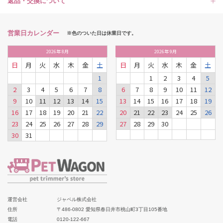
返品・交換について
営業日カレンダー
※色のついた日は休業日です。
2026
年
8月
2026
年
9月
日
月
火
水
木
金
土
日
月
火
水
木
金
土
1
1
2
3
4
5
2
3
4
5
6
7
8
6
7
8
9
10
11
12
9
10
11
12
13
14
15
13
14
15
16
17
18
19
16
17
18
19
20
21
22
20
21
22
23
24
25
26
23
24
25
26
27
28
29
27
28
29
30
30
31
運営会社
ジャペル株式会社
住所
〒486-0802 愛知県春日井市桃山町3丁目105番地
電話
0120-122-667