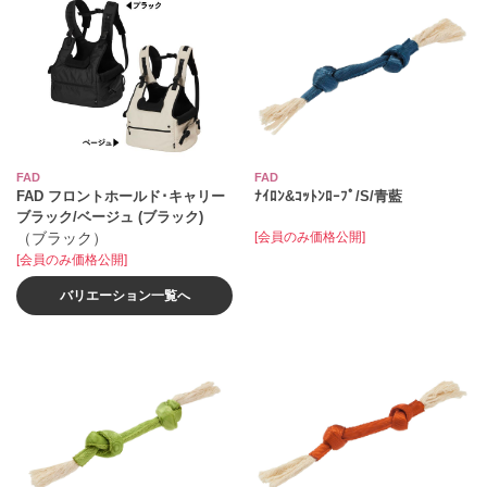
FAD
FAD
FAD フロントホールド･キャリー
ﾅｲﾛﾝ&ｺｯﾄﾝﾛｰﾌﾟ/S/青藍
ブラック/ベージュ (ブラック)
（ブラック）
[会員のみ価格公開]
[会員のみ価格公開]
バリエーション一覧へ