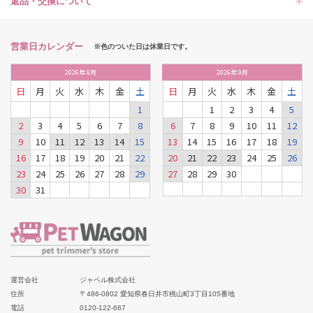
返品・交換について
営業日カレンダー
※色のついた日は休業日です。
2026
年
8月
2026
年
9月
日
月
火
水
木
金
土
日
月
火
水
木
金
土
1
1
2
3
4
5
2
3
4
5
6
7
8
6
7
8
9
10
11
12
9
10
11
12
13
14
15
13
14
15
16
17
18
19
16
17
18
19
20
21
22
20
21
22
23
24
25
26
23
24
25
26
27
28
29
27
28
29
30
30
31
運営会社
ジャペル株式会社
住所
〒486-0802 愛知県春日井市桃山町3丁目105番地
電話
0120-122-667