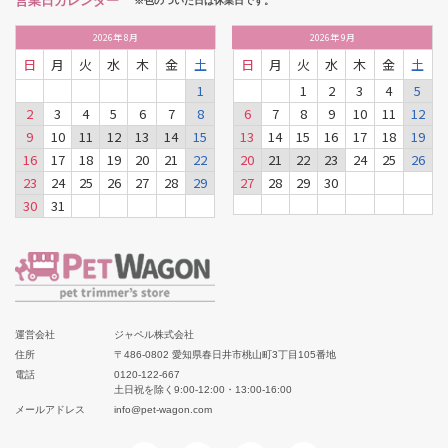
営業日カレンダー
※色のついた日は休業日です。
2026
年
8月
2026
年
9月
日
月
火
水
木
金
土
日
月
火
水
木
金
土
1
1
2
3
4
5
2
3
4
5
6
7
8
6
7
8
9
10
11
12
9
10
11
12
13
14
15
13
14
15
16
17
18
19
16
17
18
19
20
21
22
20
21
22
23
24
25
26
23
24
25
26
27
28
29
27
28
29
30
30
31
運営会社
ジャペル株式会社
住所
〒486-0802 愛知県春日井市桃山町3丁目105番地
電話
0120-122-667
土日祝を除く9:00-12:00・13:00-16:00
メールアドレス
info@pet-wagon.com