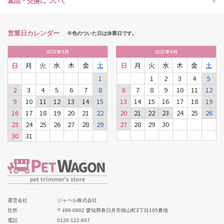
返品・交換について
営業日カレンダー
※色のついた日は休業日です。
2026
年
8月
2026
年
9月
日
月
火
水
木
金
土
日
月
火
水
木
金
土
1
1
2
3
4
5
2
3
4
5
6
7
8
6
7
8
9
10
11
12
9
10
11
12
13
14
15
13
14
15
16
17
18
19
16
17
18
19
20
21
22
20
21
22
23
24
25
26
23
24
25
26
27
28
29
27
28
29
30
30
31
運営会社
ジャペル株式会社
住所
〒486-0802 愛知県春日井市桃山町3丁目105番地
電話
0120-122-667