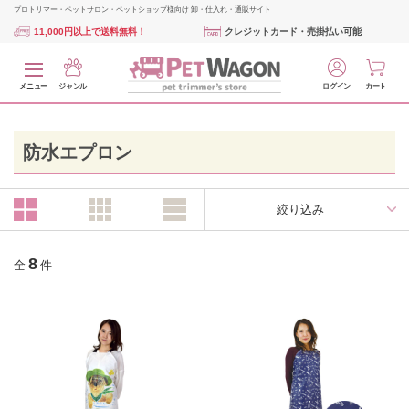
プロトリマー・ペットサロン・ペットショップ様向け 卸・仕入れ・通販サイト
11,000円以上で送料無料！
クレジットカード・売掛払い可能
メニュー
ジャンル
ログイン
カート
防水エプロン
絞り込み
8
全
件