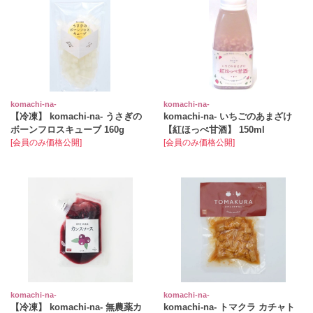
komachi‐na‐
komachi‐na‐
【冷凍】 komachi‐na‐ うさぎの
komachi‐na‐ いちごのあまざけ
ボーンフロスキューブ 160g
【紅ほっぺ甘酒】 150ml
[会員のみ価格公開]
[会員のみ価格公開]
komachi‐na‐
komachi‐na‐
【冷凍】 komachi-na- 無農薬カ
komachi‐na‐ トマクラ カチャト