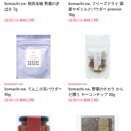
komachi‐na‐ 秋田名物 男鹿のぎ
komachi-na- フリーズドライ 国
ばさ 7g
産ヤギミルクパウダー premier
30g
[会員のみ価格公開]
[会員のみ価格公開]
komachi‐na‐
komachi‐na‐
komachi-na- てんこ小豆パウダー
komachi-na- 野菜のチカラ から
45g
だ潤う ヤーコンチップ 20g
[会員のみ価格公開]
[会員のみ価格公開]