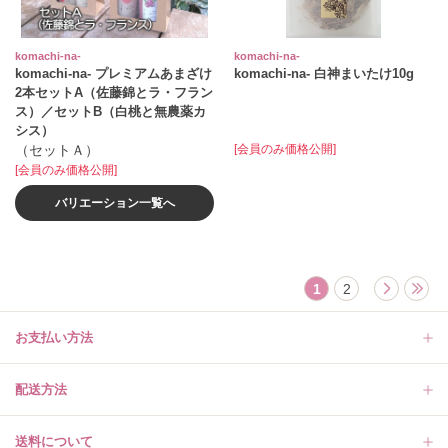
komachi‐na‐
komachi‐na‐
komachi‐na‐ プレミアムあまざけ
komachi‐na‐ 白神まいたけ10g
2本セットA（佐藤錦とラ・フラン
ス）／セットB（白桃と無農薬カ
シス）
（セットＡ）
[会員のみ価格公開]
[会員のみ価格公開]
バリエーション一覧へ
1
2
お支払い方法
配送方法
送料について