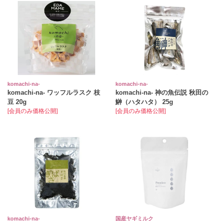
komachi‐na‐
komachi‐na‐
komachi‐na‐ ワッフルラスク 枝
komachi‐na‐ 神の魚伝説 秋田の
豆 20g
鰰（ハタハタ） 25g
[会員のみ価格公開]
[会員のみ価格公開]
komachi‐na‐
国産ヤギミルク