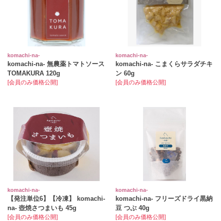
komachi‐na‐
komachi‐na‐
komachi-na- 無農薬トマトソース
komachi-na- こまくらサラダチキ
TOMAKURA 120g
ン 60g
[会員のみ価格公開]
[会員のみ価格公開]
komachi‐na‐
komachi‐na‐
【発注単位6】【冷凍】 komachi-
komachi-na- フリーズドライ黒納
na- 壺焼さつまいも 45g
豆 つぶ 40g
[会員のみ価格公開]
[会員のみ価格公開]