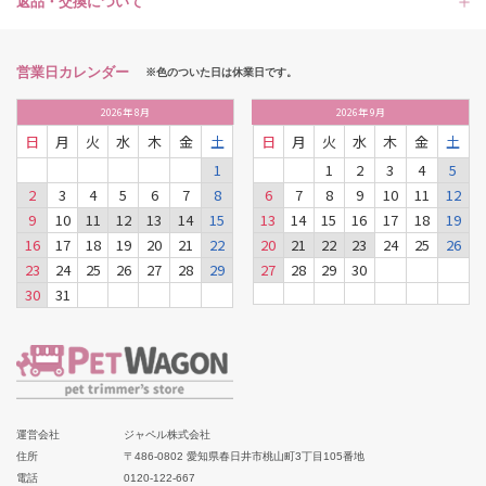
返品・交換について
営業日カレンダー
※色のついた日は休業日です。
2026
年
8月
2026
年
9月
日
月
火
水
木
金
土
日
月
火
水
木
金
土
1
1
2
3
4
5
2
3
4
5
6
7
8
6
7
8
9
10
11
12
9
10
11
12
13
14
15
13
14
15
16
17
18
19
16
17
18
19
20
21
22
20
21
22
23
24
25
26
23
24
25
26
27
28
29
27
28
29
30
30
31
運営会社
ジャペル株式会社
住所
〒486-0802 愛知県春日井市桃山町3丁目105番地
電話
0120-122-667