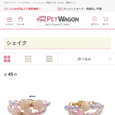
プロトリマー・ペットサロン・ペットショップ様向け 卸・仕入れ・通販サイト
11,000円以上で送料無料！
クレジットカード・売掛払い可能
メニュー
ジャンル
ログイン
カート
シェイク
絞り込み
45
全
件