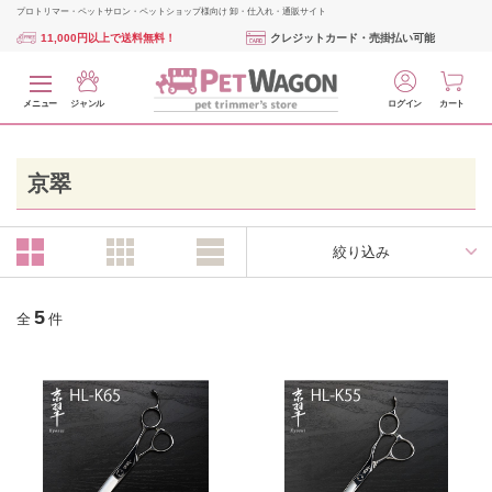
プロトリマー・ペットサロン・ペットショップ様向け 卸・仕入れ・通販サイト
11,000円以上で送料無料！
クレジットカード・売掛払い可能
メニュー
ジャンル
ログイン
カート
京翠
絞り込み
5
全
件