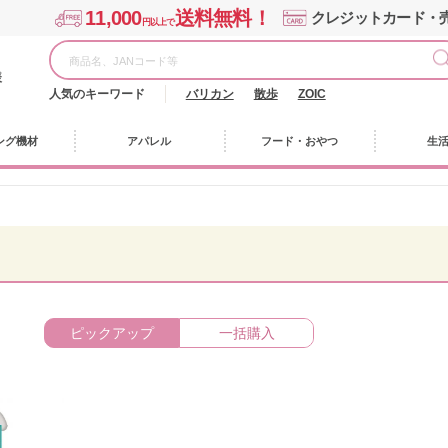
11,000
送料無料！
クレジットカード・
円以上で
様
人気のキーワード
バリカン
散歩
ZOIC
ング機材
アパレル
フード・おやつ
生
ピックアップ
一括購入