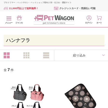
プロトリマー・ペットサロン・ペットショップ様向け 卸・仕入れ・通販サイト
11,000円以上で送料無料！
クレジットカード・売掛払い可能
メニュー
ジャンル
ログイン
カート
ハンナフラ
絞り込み
7
全
件