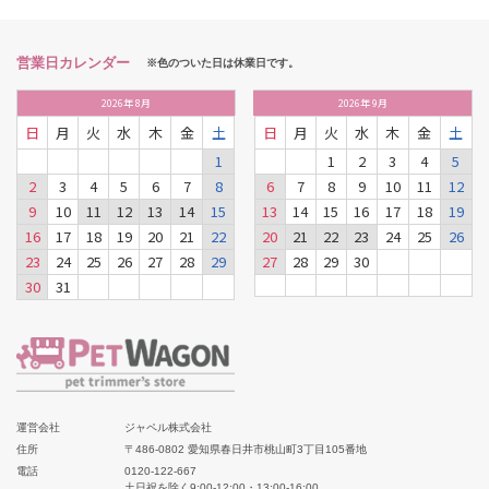
営業日カレンダー
※色のついた日は休業日です。
2026
年
8月
2026
年
9月
日
月
火
水
木
金
土
日
月
火
水
木
金
土
1
1
2
3
4
5
2
3
4
5
6
7
8
6
7
8
9
10
11
12
9
10
11
12
13
14
15
13
14
15
16
17
18
19
16
17
18
19
20
21
22
20
21
22
23
24
25
26
23
24
25
26
27
28
29
27
28
29
30
30
31
運営会社
ジャペル株式会社
住所
〒486-0802 愛知県春日井市桃山町3丁目105番地
電話
0120-122-667
土日祝を除く9:00-12:00・13:00-16:00