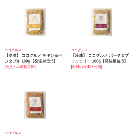
ココグルメ
ココグルメ
【冷凍】 ココグルメ チキン＆ベ
【冷凍】 ココグルメ ポーク＆ブ
ジタブル 100g【発注単位:5】
ロッコリー 100g【発注単位:5】
[会員のみ価格公開]
[会員のみ価格公開]
ココグルメ