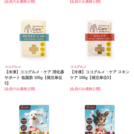
[会員のみ価格公開]
[会員のみ価格公開]
ココグルメ
ココグルメ
【冷凍】ココグルメ・ケア 消化器
【冷凍】ココグルメ・ケア スキン
サポート 低脂肪 100g【発注単位
ケア 100g【発注単位5】
5】
[会員のみ価格公開]
[会員のみ価格公開]