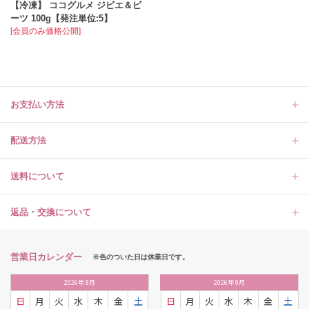
【冷凍】 ココグルメ ジビエ＆ビ
ーツ 100g【発注単位:5】
[会員のみ価格公開]
お支払い方法
配送方法
送料について
返品・交換について
営業日カレンダー
※色のついた日は休業日です。
2026
年
8月
2026
年
9月
日
月
火
水
木
金
土
日
月
火
水
木
金
土