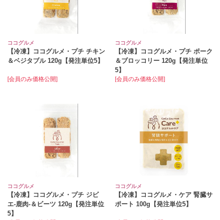
ココグルメ
ココグルメ
【冷凍】ココグルメ・プチ チキン
【冷凍】ココグルメ・プチ ポーク
＆ベジタブル 120g【発注単位5】
＆ブロッコリー 120g【発注単位
5】
[会員のみ価格公開]
[会員のみ価格公開]
ココグルメ
ココグルメ
【冷凍】ココグルメ・プチ ジビ
【冷凍】ココグルメ・ケア 腎臓サ
エ‐鹿肉‐＆ビーツ 120g【発注単位
ポート 100g【発注単位5】
5】