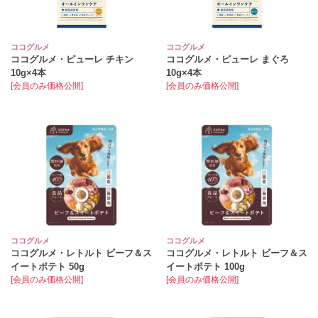
ココグルメ
ココグルメ
ココグルメ・ピューレ チキン
ココグルメ・ピューレ まぐろ
10g×4本
10g×4本
[会員のみ価格公開]
[会員のみ価格公開]
ココグルメ
ココグルメ
ココグルメ・レトルト ビーフ＆ス
ココグルメ・レトルト ビーフ＆ス
イートポテト 50g
イートポテト 100g
[会員のみ価格公開]
[会員のみ価格公開]