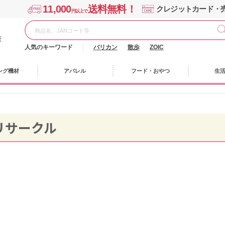
11,000
送料無料！
クレジットカード・
円以上で
様
人気のキーワード
バリカン
散歩
ZOIC
ング機材
アパレル
フード・おやつ
生
リサークル