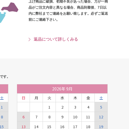
上げ商品に破損、初期不良があった場合、万が一商
品がご注文内容と異なる場合、商品到着後、7日以
内に弊社までご連絡をお願い致します。必ずご返送
前にご連絡下さい。
返品について詳しくみる
です。
2026
年
9月
土
日
月
火
水
木
金
土
1
1
2
3
4
5
8
6
7
8
9
10
11
12
15
13
14
15
16
17
18
19