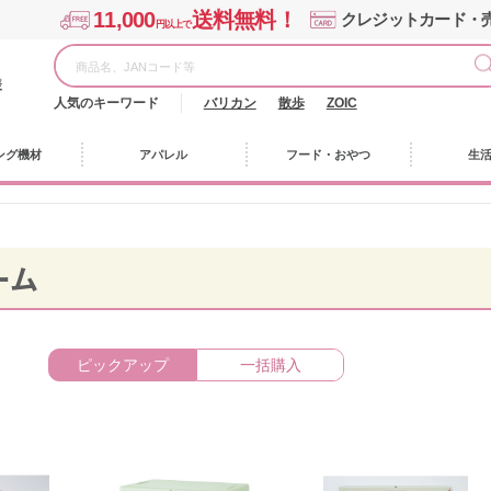
11,000
送料無料！
クレジットカード・
円以上で
様
人気のキーワード
バリカン
散歩
ZOIC
ング機材
アパレル
フード・おやつ
生
ーム
ピックアップ
一括購入