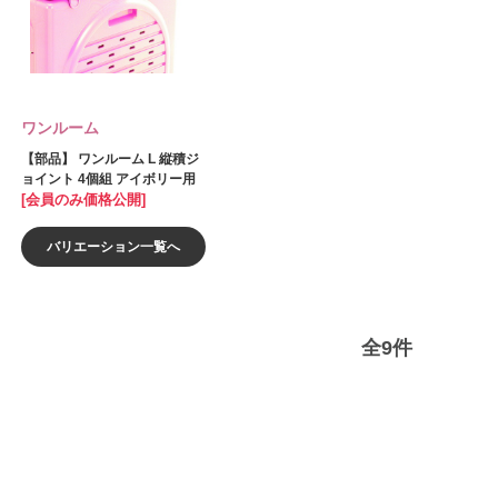
ワンルーム
【部品】 ワンルーム L 縦積ジ
ョイント 4個組 アイボリー用
[会員のみ価格公開]
バリエーション一覧へ
全
9
件