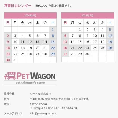
営業日カレンダー
※色のついた日は休業日です。
2026
年
8月
2026
年
9月
日
月
火
水
木
金
土
日
月
火
水
木
金
土
1
1
2
3
4
5
2
3
4
5
6
7
8
6
7
8
9
10
11
12
9
10
11
12
13
14
15
13
14
15
16
17
18
19
16
17
18
19
20
21
22
20
21
22
23
24
25
26
23
24
25
26
27
28
29
27
28
29
30
30
31
運営会社
ジャペル株式会社
住所
〒486-0802 愛知県春日井市桃山町3丁目105番地
電話
0120-122-667
土日祝を除く9:00-12:00・13:00-16:00
メールアドレス
info@pet-wagon.com