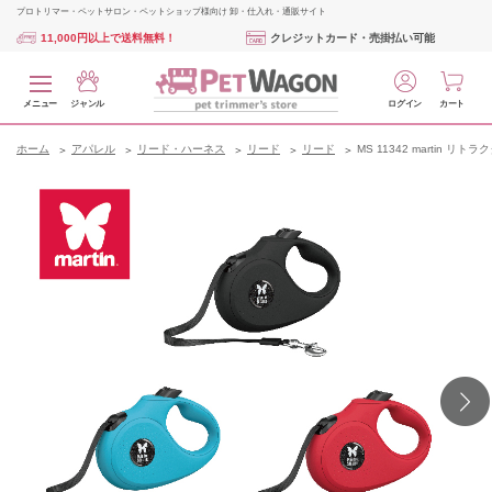
プロトリマー・ペットサロン・ペットショップ様向け 卸・仕入れ・通販サイト
11,000円以上で送料無料！
クレジットカード・売掛払い可能
メニュー
ジャンル
ログイン
カート
ホーム
アパレル
リード・ハーネス
リード
リード
MS 11342 martin リ