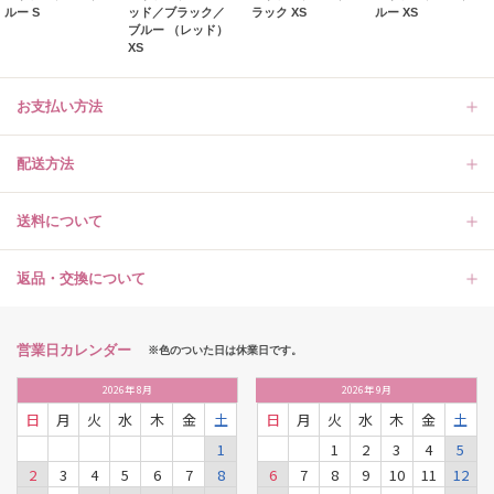
ルー S
ッド／ブラック／
ラック XS
ルー XS
ブルー （レッド）
XS
お支払い方法
配送方法
送料について
返品・交換について
営業日カレンダー
※色のついた日は休業日です。
2026
年
8月
2026
年
9月
日
月
火
水
木
金
土
日
月
火
水
木
金
土
1
1
2
3
4
5
2
3
4
5
6
7
8
6
7
8
9
10
11
12