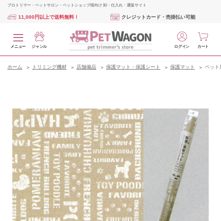
プロトリマー・ペットサロン・ペットショップ様向け 卸・仕入れ・通販サイト
11,000円以上で送料無料！
クレジットカード・売掛払い可能
メニュー
ジャンル
ログイン
カート
ホーム
トリミング機材
店舗備品
保護マット・保護シート
保護マット
ペット用