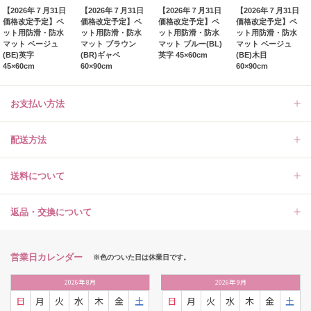
【2026年７月31日
【2026年７月31日
【2026年７月31日
【2026年７月31日
価格改定予定】ペ
価格改定予定】ペ
価格改定予定】ペ
価格改定予定】ペ
ット用防滑・防水
ット用防滑・防水
ット用防滑・防水
ット用防滑・防水
マット ベージュ
マット ブラウン
マット ブルー(BL)
マット ベージュ
(BE)英字
(BR)ギャベ
英字 45×60cm
(BE)木目
45×60cm
60×90cm
60×90cm
お支払い方法
配送方法
送料について
返品・交換について
営業日カレンダー
※色のついた日は休業日です。
2026
年
8月
2026
年
9月
日
月
火
水
木
金
土
日
月
火
水
木
金
土