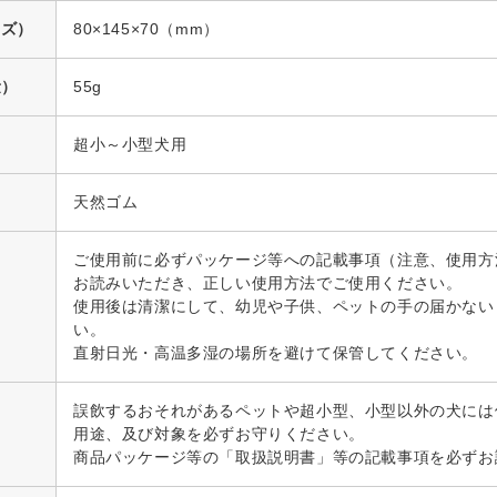
イズ）
80×145×70（mm）
量）
55g
超小～小型犬用
天然ゴム
ご使用前に必ずパッケージ等への記載事項（注意、使用方
お読みいただき、正しい使用方法でご使用ください。
使用後は清潔にして、幼児や子供、ペットの手の届かない
い。
直射日光・高温多湿の場所を避けて保管してください。
誤飲するおそれがあるペットや超小型、小型以外の犬には
用途、及び対象を必ずお守りください。
商品パッケージ等の「取扱説明書」等の記載事項を必ずお