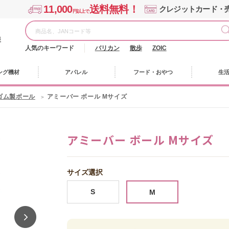
11,000
送料無料！
クレジットカード・
円以上で
様
人気のキーワード
バリカン
散歩
ZOIC
ング機材
アパレル
フード・おやつ
生
ゴム製ボール
アミーバー ボール Mサイズ
アミーバー ボール Mサイズ
サイズ選択
S
M