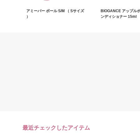
アミーバー ボール S/M （ Sサイズ
BIOGANCE アップル
）
ンディショナー 15ml
最近チェックしたアイテム