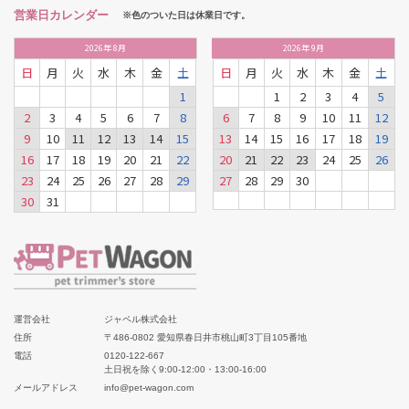
営業日カレンダー
※色のついた日は休業日です。
2026
年
8月
2026
年
9月
日
月
火
水
木
金
土
日
月
火
水
木
金
土
1
1
2
3
4
5
2
3
4
5
6
7
8
6
7
8
9
10
11
12
9
10
11
12
13
14
15
13
14
15
16
17
18
19
16
17
18
19
20
21
22
20
21
22
23
24
25
26
23
24
25
26
27
28
29
27
28
29
30
30
31
運営会社
ジャペル株式会社
住所
〒486-0802 愛知県春日井市桃山町3丁目105番地
電話
0120-122-667
土日祝を除く9:00-12:00・13:00-16:00
メールアドレス
info@pet-wagon.com