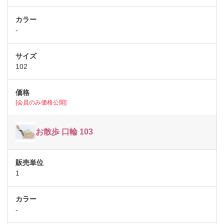
-
102
[会員のみ価格公開]
お散歩 口輪 103
1
-