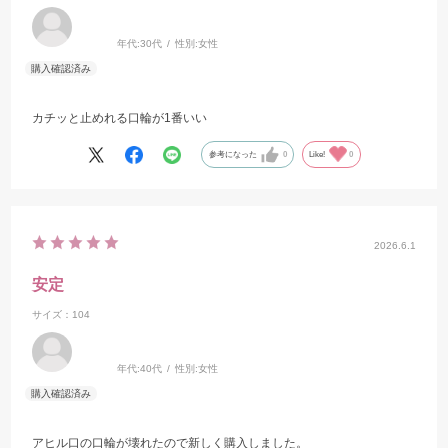
年代:
30代
性別:
女性
カチッと止めれる口輪が1番いい
参考になった
0
Like!
0
2026.6.1
安定
サイズ：104
年代:
40代
性別:
女性
アヒル口の口輪が壊れたので新しく購入しました。