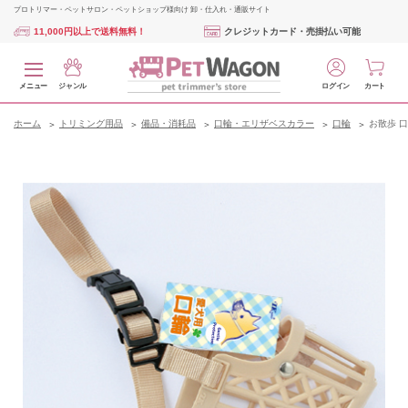
プロトリマー・ペットサロン・ペットショップ様向け 卸・仕入れ・通販サイト
11,000円以上で送料無料！
クレジットカード・売掛払い可能
メニュー
ジャンル
ログイン
カート
ホーム
トリミング用品
備品・消耗品
口輪・エリザベスカラー
口輪
お散歩 口