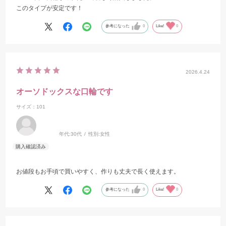
このタイプが安定です！
参考になった
0
Like!
0
2026.4.24
オーソドックスな口輪です
サイズ：101
年代:
30代
性別:
女性
お値段もお手頃で買いやすく、作りも丈夫で長く使えます。
参考になった
0
Like!
0