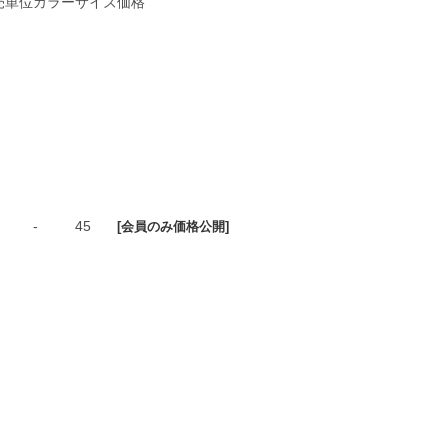
売単位
カラー
サイズ
価格
-
45
[会員のみ価格公開]