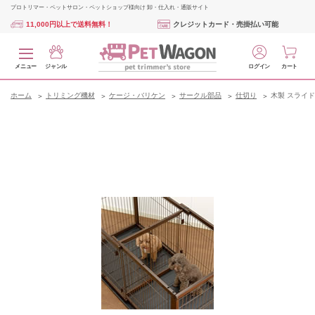
プロトリマー・ペットサロン・ペットショップ様向け 卸・仕入れ・通販サイト
11,000円以上で送料無料！
クレジットカード・売掛払い可能
メニュー
ジャンル
ログイン
カート
ホーム
トリミング機材
ケージ・バリケン
サークル部品
仕切り
木製 スライド