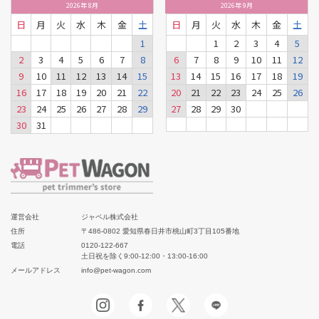
2026
年
8月
2026
年
9月
日
月
火
水
木
金
土
日
月
火
水
木
金
土
1
1
2
3
4
5
2
3
4
5
6
7
8
6
7
8
9
10
11
12
9
10
11
12
13
14
15
13
14
15
16
17
18
19
16
17
18
19
20
21
22
20
21
22
23
24
25
26
23
24
25
26
27
28
29
27
28
29
30
30
31
運営会社
ジャペル株式会社
住所
〒486-0802 愛知県春日井市桃山町3丁目105番地
電話
0120-122-667
土日祝を除く9:00-12:00・13:00-16:00
メールアドレス
info@pet-wagon.com