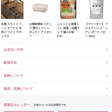
木製 スライド ペ
お掃除簡単 ステッ
ニャンとも清潔ト
【ブリーダー】 プ
ット サークル 仕
プ 壁付トイレ レ
イレ 脱臭・抗菌チ
ロステージ ル・シ
切り ワイド ナチ
ギュラー アイボリ
ップ 極小の粒
アン ポーク パピ
ュラル
ー
2.5L
ー 10kg
お支払い方法
配送方法
送料について
返品・交換について
営業日カレンダー
※色のついた日は休業日です。