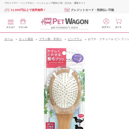
プロトリマー・ペットサロン・ペットショップ様向け 卸・仕入れ・通販サイト
11,000円以上で送料無料！
クレジットカード・売掛払い可能
メニュー
ジャンル
ログイン
カート
ホーム
カット用品
ブラシ類・爪切り
ピンブラシ
おウチ・クチュール ピン クッシ