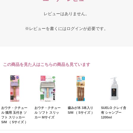
レビューはありません。
※レビューを書くには
ログイン
が必要です。
この商品を見た人はこちらの商品も見ています
おウチ・クチュー
おウチ・クチュー
歯みが木 3本入り
SUELO クレイ含
ル 猫用 玉付き ソ
ル ソフト スリッ
S/M （ Sサイズ ）
有 シャンプー
フト スリッカー
カー Mサイズ
1200ml
S/M （ Sサイズ ）